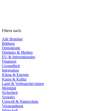
Filtern nach:
Alle Beiträge
Bildung
Demokratie
Digitales & Medien
EU & Internationales
Finanzen
Gesundheit
Integration
Klima & Energie
Kunst & Kultur
Land & Verbraucher:innen
Mobilität
Sicherheit
Soziales
Umwelt & Naturschutz
Veranstaltung
Wirtschaft