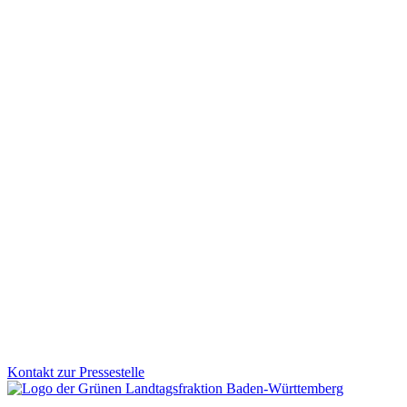
Desinformation gezielt bekämpfen: Aktionsplan vorges
Von subtilen Fake News und manipulierten Bildern bis zu gesteuerte
Aktionsplan geht Baden-Württemberg jetzt noch gezielter dagegen vo
Zum Artikel
Wissenschaft
20.11.2025
Landesweiter Jura-Bachelor: Mehr Gerechtigkeit und
Künftig sollen alle Jura-Fakultäten in Baden-Württemberg den Jura-B
einen Abschluss erhalten. Wir Grüne sind der Meinung: Das schafft G
Zum Artikel
Kontakt zur Pressestelle