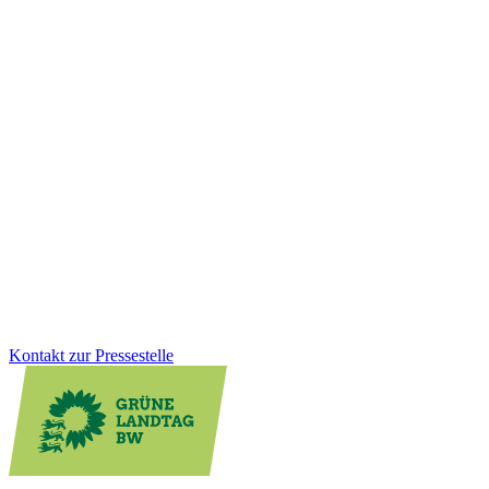
Bildung
10.12.2025
Faire Schulbauförderung für Kommunen
Viele Schulen werden von Kindern aus mehreren Gemeinden
besucht, die Kosten tragen jedoch oft wenige Kommunen. Wir als
Grüne Landtagsfraktion haben gemeinsam mit der CDU eine
Lösung für Altfälle geschaffen: Das Land unterstützt Schulstandorte
rückwirkend stärker und sorgt für faire Bedingungen beim
Schulbau.
Zum Artikel
Kontakt zur Pressestelle