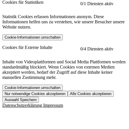
Cookies für Statistiken
0
/1 Diensten aktiv
Statistik Cookies erfassen Informationen anonym. Diese
Informationen helfen uns zu verstehen, wie unsere Besucher unsere
Website nutzen.
Cookie-Informationen umschalten
etracker
Mehr anzeigen
Cookies für Externe Inhalte
0
/4 Diensten aktiv
Herausgeber:
Inhalte von Videoplattformen und Social Media Plattformen werden
standardmäßig blockiert. Wenn Cookies von externen Medien
Beschreibung:
akzeptiert werden, bedarf der Zugriff auf diese Inhalte keiner
manuellen Zustimmung mehr.
Cookie-Informationen umschalten
Nur notwendige Cookies akzeptieren
Alle Cookies akzeptieren
YouTube
Mehr anzeigen
URL der Datenschutzerklärung:
Auswahl Speichern
https://www.etracker.com/datenschutzerklaerung/
Vimeo
Mehr anzeigen
Datenschutzerklärung
Impressum
Herausgeber:
Host:
Pageflow
Mehr anzeigen
Herausgeber:
Spotify
Mehr anzeigen
Herausgeber:
Beschreibung:
Cookiename
Lebensdauer
Beschreibung