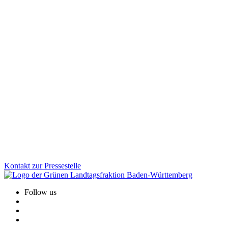
Bildung
10.12.2025
Faire Schulbauförderung für Kommunen
Viele Schulen werden von Kindern aus mehreren Gemeinden
besucht, die Kosten tragen jedoch oft wenige Kommunen. Wir als
Grüne Landtagsfraktion haben gemeinsam mit der CDU eine
Lösung für Altfälle geschaffen: Das Land unterstützt Schulstandorte
rückwirkend stärker und sorgt für faire Bedingungen beim
Schulbau.
Zum Artikel
Kontakt zur Pressestelle
Follow us