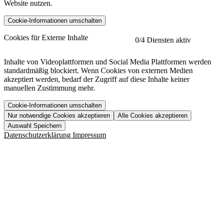
Website nutzen.
Cookie-Informationen umschalten
etracker
Mehr anzeigen
Cookies für Externe Inhalte
0
/4 Diensten aktiv
Herausgeber:
Inhalte von Videoplattformen und Social Media Plattformen werden
standardmäßig blockiert. Wenn Cookies von externen Medien
Beschreibung:
akzeptiert werden, bedarf der Zugriff auf diese Inhalte keiner
manuellen Zustimmung mehr.
Cookie-Informationen umschalten
Nur notwendige Cookies akzeptieren
Alle Cookies akzeptieren
YouTube
Mehr anzeigen
URL der Datenschutzerklärung:
Auswahl Speichern
https://www.etracker.com/datenschutzerklaerung/
Vimeo
Mehr anzeigen
Datenschutzerklärung
Impressum
Herausgeber:
Host:
Pageflow
Mehr anzeigen
Herausgeber:
Spotify
Mehr anzeigen
Herausgeber:
Beschreibung:
Cookiename
Lebensdauer
Beschreibung
Herausgeber:
et_allow_cookies
480 Tage
-
Beschreibung:
"no" - 50 Jahre "yes" - 480
et_oi_v2
-
Beschreibung:
Was uns ausma
Tage
Beschreibung:
Wer wir sind
et_scroll_depth
Session
-
Jobs