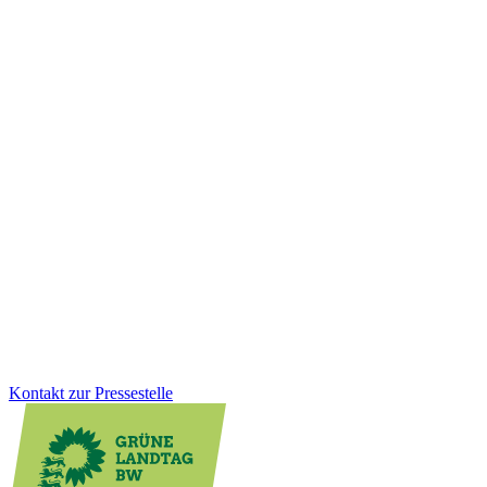
Bildung
10.12.2025
Faire Schulbauförderung für Kommunen
Viele Schulen werden von Kindern aus mehreren Gemeinden
besucht, die Kosten tragen jedoch oft wenige Kommunen. Wir als
Grüne Landtagsfraktion haben gemeinsam mit der CDU eine
Lösung für Altfälle geschaffen: Das Land unterstützt Schulstandorte
rückwirkend stärker und sorgt für faire Bedingungen beim
Schulbau.
Zum Artikel
Kontakt zur Pressestelle