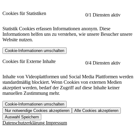
Cookies für Statistiken
0
/1 Diensten aktiv
Statistik Cookies erfassen Informationen anonym. Diese
Informationen helfen uns zu verstehen, wie unsere Besucher unsere
Website nutzen.
Cookie-Informationen umschalten
etracker
Mehr anzeigen
Cookies für Externe Inhalte
0
/4 Diensten aktiv
Herausgeber:
Inhalte von Videoplattformen und Social Media Plattformen werden
standardmäßig blockiert. Wenn Cookies von externen Medien
Beschreibung:
akzeptiert werden, bedarf der Zugriff auf diese Inhalte keiner
manuellen Zustimmung mehr.
Cookie-Informationen umschalten
Nur notwendige Cookies akzeptieren
Alle Cookies akzeptieren
YouTube
Mehr anzeigen
URL der Datenschutzerklärung:
Auswahl Speichern
https://www.etracker.com/datenschutzerklaerung/
Vimeo
Mehr anzeigen
Datenschutzerklärung
Impressum
Herausgeber:
Host:
Pageflow
Mehr anzeigen
Herausgeber: