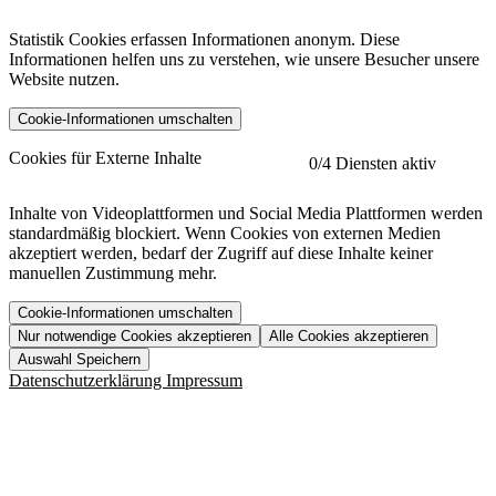
Statistik Cookies erfassen Informationen anonym. Diese
Informationen helfen uns zu verstehen, wie unsere Besucher unsere
Website nutzen.
Cookie-Informationen umschalten
etracker
Mehr anzeigen
Cookies für Externe Inhalte
0
/4 Diensten aktiv
Herausgeber:
Inhalte von Videoplattformen und Social Media Plattformen werden
standardmäßig blockiert. Wenn Cookies von externen Medien
Beschreibung:
akzeptiert werden, bedarf der Zugriff auf diese Inhalte keiner
manuellen Zustimmung mehr.
Cookie-Informationen umschalten
Nur notwendige Cookies akzeptieren
Alle Cookies akzeptieren
YouTube
Mehr anzeigen
URL der Datenschutzerklärung:
Auswahl Speichern
https://www.etracker.com/datenschutzerklaerung/
Vimeo
Mehr anzeigen
Datenschutzerklärung
Impressum
Herausgeber:
Host:
Pageflow
Mehr anzeigen
Herausgeber:
Spotify
Mehr anzeigen
Herausgeber:
Beschreibung:
Cookiename
Lebensdauer
Beschreibung
Herausgeber:
et_allow_cookies
480 Tage
-
Beschreibung: