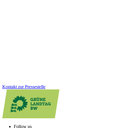
Wirtschaft
21.01.2026
Erstattung Corona-Hilfen: Grüne fordern
rechtssicheren Weg statt bloßer Versprechungen
Trotz der Ankündigung der CDU-Wirtschaftsministerin: Bislang
fehlt ein klarer und rechtssicherer Weg, die zu Unrecht
zurückgeforderten Corona-Hilfen rückzuerstatten. Hier muss das
Wirtschaftsministerium endlich liefern, so Felix Herkens.
Zum Artikel
Kontakt zur Pressestelle
Follow us