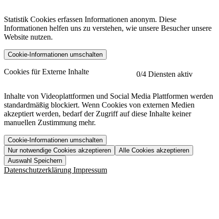
Statistik Cookies erfassen Informationen anonym. Diese
Informationen helfen uns zu verstehen, wie unsere Besucher unsere
Website nutzen.
Cookie-Informationen umschalten
etracker
Mehr anzeigen
Cookies für Externe Inhalte
0
/4 Diensten aktiv
Herausgeber:
Inhalte von Videoplattformen und Social Media Plattformen werden
standardmäßig blockiert. Wenn Cookies von externen Medien
Beschreibung:
akzeptiert werden, bedarf der Zugriff auf diese Inhalte keiner
manuellen Zustimmung mehr.
Cookie-Informationen umschalten
Nur notwendige Cookies akzeptieren
Alle Cookies akzeptieren
YouTube
Mehr anzeigen
URL der Datenschutzerklärung:
Auswahl Speichern
https://www.etracker.com/datenschutzerklaerung/
Vimeo
Mehr anzeigen
Datenschutzerklärung
Impressum
Herausgeber:
Host:
Pageflow
Mehr anzeigen
Herausgeber:
Spotify
Mehr anzeigen
Herausgeber:
Beschreibung:
Cookiename
Lebensdauer
Beschreibung
Herausgeber:
et_allow_cookies
480 Tage
-
Beschreibung: