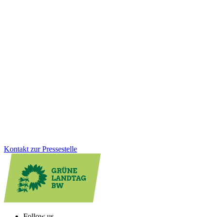
EU & Internationales
21.11.2025
Baden-Württemberg vertieft Kooperation mit der
Schweiz
Die Landesregierung hat am 8. Juli die Fortschreibung der Schweiz-
Strategie beschlossen. Ziel ist es, in Zukunftsthemen wie Forschung
und Klimaschutz künftig noch enger zusammenzuarbeiten.
Zum Artikel
Kontakt zur Pressestelle
Follow us