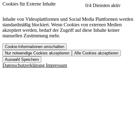
etracker
Mehr anzeigen
Cookies für Externe Inhalte
0
/4 Diensten aktiv
Herausgeber:
Inhalte von Videoplattformen und Social Media Plattformen werden
standardmäßig blockiert. Wenn Cookies von externen Medien
Beschreibung:
akzeptiert werden, bedarf der Zugriff auf diese Inhalte keiner
manuellen Zustimmung mehr.
Cookie-Informationen umschalten
Nur notwendige Cookies akzeptieren
Alle Cookies akzeptieren
YouTube
Mehr anzeigen
URL der Datenschutzerklärung:
Auswahl Speichern
https://www.etracker.com/datenschutzerklaerung/
Vimeo
Mehr anzeigen
Datenschutzerklärung
Impressum
Herausgeber:
Host:
Pageflow
Mehr anzeigen
Herausgeber:
Spotify
Mehr anzeigen
Herausgeber:
Beschreibung:
Cookiename
Lebensdauer
Beschreibung
Herausgeber:
et_allow_cookies
480 Tage
-
Beschreibung:
"no" - 50 Jahre "yes" - 480
et_oi_v2
-
Beschreibung:
Was uns ausma
Tage
Beschreibung:
Wer wir sind
et_scroll_depth
Session
-
Jobs
URL der Datenschutzerklärung:
isSdEnabled
24 Stunden
-
Downloads
https://policies.google.com/privacy?hl=de
et_cssSelectors
Session
-
URL der Datenschutzerklärung:
https://vimeo.com/legal/privacy/policy
et_tagManagerEntries
Session
-
Host:
URL der Datenschutzerklärung: