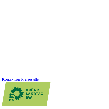
Bildung
10.12.2025
Faire Schulbauförderung für Kommunen
Viele Schulen werden von Kindern aus mehreren Gemeinden
besucht, die Kosten tragen jedoch oft wenige Kommunen. Wir als
Grüne Landtagsfraktion haben gemeinsam mit der CDU eine
Lösung für Altfälle geschaffen: Das Land unterstützt Schulstandorte
rückwirkend stärker und sorgt für faire Bedingungen beim
Schulbau.
Zum Artikel
Kontakt zur Pressestelle