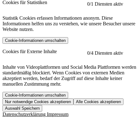
Cookies für Statistiken
0
/1 Diensten aktiv
Statistik Cookies erfassen Informationen anonym. Diese
Informationen helfen uns zu verstehen, wie unsere Besucher unsere
Website nutzen.
Cookie-Informationen umschalten
etracker
Mehr anzeigen
Cookies für Externe Inhalte
0
/4 Diensten aktiv
Herausgeber:
Inhalte von Videoplattformen und Social Media Plattformen werden
standardmäßig blockiert. Wenn Cookies von externen Medien
Beschreibung:
akzeptiert werden, bedarf der Zugriff auf diese Inhalte keiner
manuellen Zustimmung mehr.
Cookie-Informationen umschalten
Nur notwendige Cookies akzeptieren
Alle Cookies akzeptieren
YouTube
Mehr anzeigen
URL der Datenschutzerklärung:
Auswahl Speichern
https://www.etracker.com/datenschutzerklaerung/
Vimeo
Mehr anzeigen
Datenschutzerklärung
Impressum
Herausgeber:
Host:
Pageflow
Mehr anzeigen
Herausgeber:
Spotify
Mehr anzeigen
Herausgeber:
Beschreibung:
Cookiename
Lebensdauer
Beschreibung