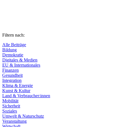
Filtern nach:
Alle Beiträge
Bildung
Demokratie
Digitales & Medien
EU & Internationales
Finanzen
Gesundheit
Integration
Klima & Energie
Kunst & Kultur
Land & Verbraucher:innen
Mobilität
Sicherheit
Soziales
Umwelt & Naturschutz
Veranstaltung
Wirtschaft