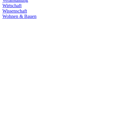
Veranstaltung
Wirtschaft
Wissenschaft
Wohnen & Bauen
Demokratie
30.06.2026
Grüne übernehmen Verantwortung in den
Fachausschüssen des Landtags
Die Fachausschüsse des Landtags Baden-Württemberg sind
konstituiert und haben ihre Arbeit aufgenommen. Unsere
Abgeordneten übernehmen in zahlreichen Gremien Verantwortung.
Zum Artikel