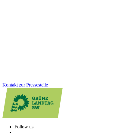
25.11.2025
Desinformation gezielt bekämpfen: Aktionsplan
vorgestellt
Von subtilen Fake News und manipulierten Bildern bis zu
gesteuerten Kampagnen: Gruppierungen und Staaten, die
Desinformation verbreiten, greifen unsere Demokratie. Mit dem
neuen Aktionsplan geht Baden-Württemberg jetzt noch gezielter
dagegen vor.
Zum Artikel
Kontakt zur Pressestelle
Follow us