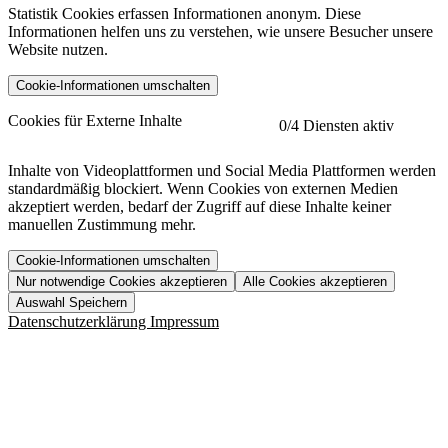
Statistik Cookies erfassen Informationen anonym. Diese
Informationen helfen uns zu verstehen, wie unsere Besucher unsere
Website nutzen.
Cookie-Informationen umschalten
etracker
Mehr anzeigen
Cookies für Externe Inhalte
0
/4 Diensten aktiv
Herausgeber:
Inhalte von Videoplattformen und Social Media Plattformen werden
standardmäßig blockiert. Wenn Cookies von externen Medien
Beschreibung:
akzeptiert werden, bedarf der Zugriff auf diese Inhalte keiner
manuellen Zustimmung mehr.
Cookie-Informationen umschalten
Nur notwendige Cookies akzeptieren
Alle Cookies akzeptieren
YouTube
Mehr anzeigen
URL der Datenschutzerklärung:
Auswahl Speichern
https://www.etracker.com/datenschutzerklaerung/
Vimeo
Mehr anzeigen
Datenschutzerklärung
Impressum
Herausgeber:
Host:
Pageflow
Mehr anzeigen
Herausgeber:
Spotify
Mehr anzeigen
Herausgeber:
Beschreibung:
Cookiename
Lebensdauer
Beschreibung
Herausgeber:
et_allow_cookies
480 Tage
-
Beschreibung:
"no" - 50 Jahre "yes" - 480
et_oi_v2
-