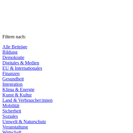
Filtern nach:
Alle Beiträge
Bildung
Demokratie
Digitales & Medien
EU & Internationales
Finanzen
Gesundheit
Integration
Klima & Energie
Kunst & Kultur
Land & Verbraucher:innen
Mobilität
Sicherheit
Soziales
Umwelt & Naturschutz
Veranstaltung
Wirtschaft