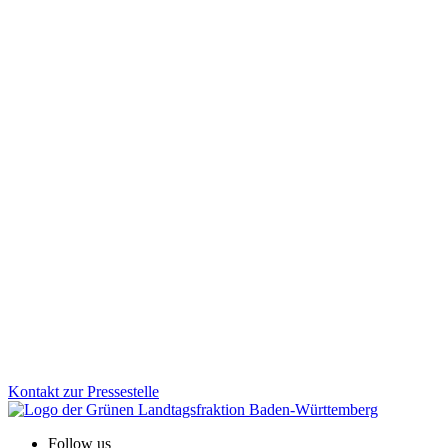
Desinformation gezielt bekämpfen: Aktionsplan vorges
Von subtilen Fake News und manipulierten Bildern bis zu gesteuerte
Aktionsplan geht Baden-Württemberg jetzt noch gezielter dagegen vo
Zum Artikel
EU & Internationales
21.11.2025
Baden-Württemberg vertieft Kooperation mit der Sch
Die Landesregierung hat am 8. Juli die Fortschreibung der Schweiz-S
Zum Artikel
Kontakt zur Pressestelle
Follow us