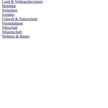
Land & Verbraucher:innen
Mobilität
Sicherheit
Soziales
Umwelt & Naturschutz
Veranstaltung
Wirtschaft
Wissenschaft
Wohnen & Bauen
Demokratie
30.06.2026
Grüne übernehmen Verantwortung in den Fachaussch
Die Fachausschüsse des Landtags Baden-Württemberg sind konstitui
Zum Artikel