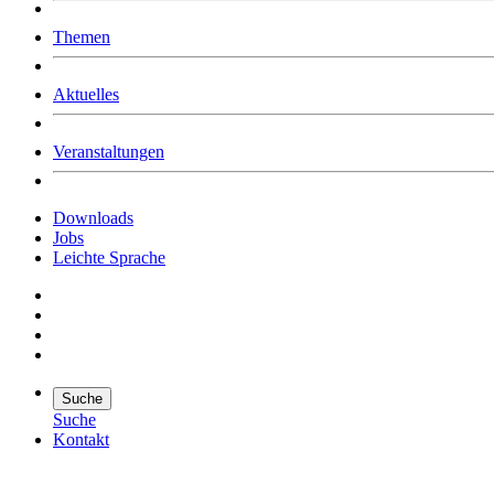
Was uns ausmacht
Themen
Wer wir sind
Jobs
Downloads
Aktuelles
Veranstaltungen
Downloads
Jobs
Leichte Sprache
Suche
Suche
Kontakt
Suche