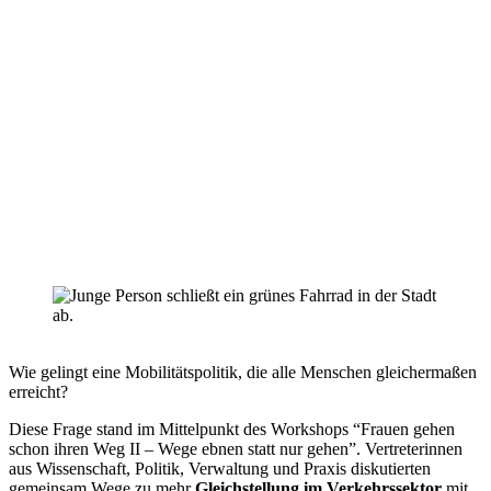
Silke Gericke
Gudula Achterberg
Martina Braun
Wie gelingt eine Mobilitätspolitik, die alle Menschen gleichermaßen
erreicht?
Diese Frage stand im Mittelpunkt des Workshops “Frauen gehen
schon ihren Weg II – Wege ebnen statt nur gehen”. Vertreterinnen
aus Wissenschaft, Politik, Verwaltung und Praxis diskutierten
gemeinsam Wege zu mehr
Gleichstellung im Verkehrssektor
mit