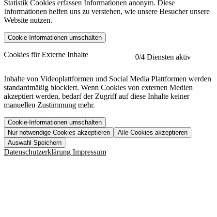
Statistik Cookies erfassen Informationen anonym. Diese
Informationen helfen uns zu verstehen, wie unsere Besucher unsere
Website nutzen.
Cookie-Informationen umschalten
etracker
Mehr anzeigen
Cookies für Externe Inhalte
0
/4 Diensten aktiv
Herausgeber:
Inhalte von Videoplattformen und Social Media Plattformen werden
standardmäßig blockiert. Wenn Cookies von externen Medien
Beschreibung:
akzeptiert werden, bedarf der Zugriff auf diese Inhalte keiner
manuellen Zustimmung mehr.
Cookie-Informationen umschalten
Nur notwendige Cookies akzeptieren
Alle Cookies akzeptieren
YouTube
Mehr anzeigen
URL der Datenschutzerklärung:
Auswahl Speichern
https://www.etracker.com/datenschutzerklaerung/
Vimeo
Mehr anzeigen
Datenschutzerklärung
Impressum
Herausgeber:
Host:
Pageflow
Mehr anzeigen
Herausgeber:
Spotify
Mehr anzeigen
Herausgeber:
Beschreibung:
Cookiename
Lebensdauer
Beschreibung
Herausgeber:
et_allow_cookies
480 Tage
-
Beschreibung:
"no" - 50 Jahre "yes" - 480
et_oi_v2
-
Beschreibung:
Was uns ausma
Tage