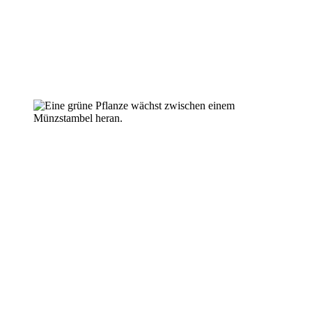
Verwaltung bürgernah und digital modernisiert
Finanzen
21.07.2026
Haushaltsberatungen: Die Zukunft Baden-
Württembergs im Blick