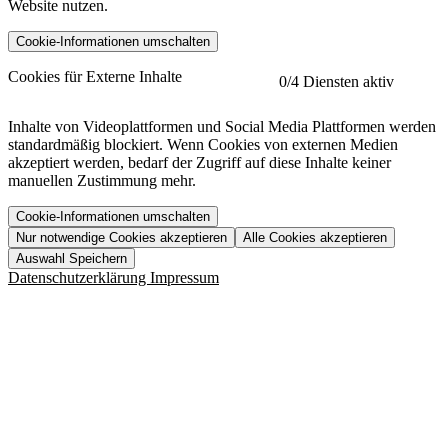
Website nutzen.
Cookie-Informationen umschalten
etracker
Mehr anzeigen
Cookies für Externe Inhalte
0
/4 Diensten aktiv
Herausgeber:
Inhalte von Videoplattformen und Social Media Plattformen werden
standardmäßig blockiert. Wenn Cookies von externen Medien
Beschreibung:
akzeptiert werden, bedarf der Zugriff auf diese Inhalte keiner
manuellen Zustimmung mehr.
Cookie-Informationen umschalten
Nur notwendige Cookies akzeptieren
Alle Cookies akzeptieren
YouTube
Mehr anzeigen
URL der Datenschutzerklärung:
Auswahl Speichern
https://www.etracker.com/datenschutzerklaerung/
Vimeo
Mehr anzeigen
Datenschutzerklärung
Impressum
Herausgeber:
Host:
Pageflow
Mehr anzeigen
Herausgeber:
Spotify
Mehr anzeigen
Herausgeber:
Beschreibung:
Cookiename
Lebensdauer
Beschreibung
Herausgeber:
et_allow_cookies
480 Tage
-
Beschreibung:
"no" - 50 Jahre "yes" - 480
et_oi_v2
-
Beschreibung:
Was uns ausma
Tage
Beschreibung:
Wer wir sind
et_scroll_depth
Session
-
Jobs