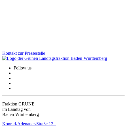
Es ist ein historischer Beschluss, den der Landtag am 12. November
gefasst hat: Das Parlament hat der Erweiterung des Nationalparks
Schwarzwald endgültig zugestimmt. Damit können die beiden
bisher getrennten Teile verbunden werden.
Zum Artikel
Kontakt zur Pressestelle
Follow us
Fraktion GRÜNE
im Landtag von
Baden-Württemberg
Konrad-Adenauer-Straße 12