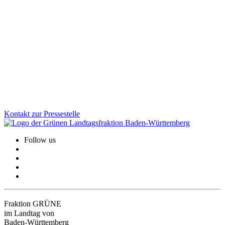
vorgestellt
Von subtilen Fake News und manipulierten Bildern bis zu
gesteuerten Kampagnen: Gruppierungen und Staaten, die
Desinformation verbreiten, greifen unsere Demokratie. Mit dem
neuen Aktionsplan geht Baden-Württemberg jetzt noch gezielter
dagegen vor.
Zum Artikel
Kontakt zur Pressestelle
Follow us
Fraktion GRÜNE
im Landtag von
Baden-Württemberg