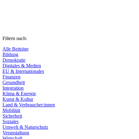
Filtern nach:
Alle Beiträge
Bildung
Demokratie
Digitales & Medien
EU & Internationales
Finanzen
Gesundheit
Integration
Klima & Energie
Kunst & Kultur
Land & Verbraucher:innen
Mobilität
Sicherheit
Soziales
Umwelt & Naturschutz
Veranstaltung
Wirtschaft