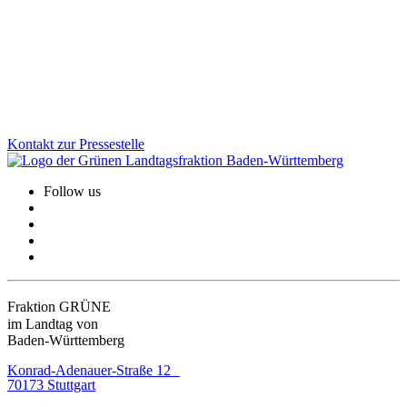
Das Mentorinnen-Angebot für Migrantinnen schließt mit einem
Höchststand an erfolgreichen Teilnehmerinnen ab. Wir Grüne setzen
uns dafür ein, dass Frauen mit Einwanderungsgeschichte bessere
berufliche Chancen erhalten und fördern Integration wirksam.
Zum Artikel
Kontakt zur Pressestelle
Follow us
Fraktion GRÜNE
im Landtag von
Baden-Württemberg
Konrad-Adenauer-Straße 12
70173 Stuttgart