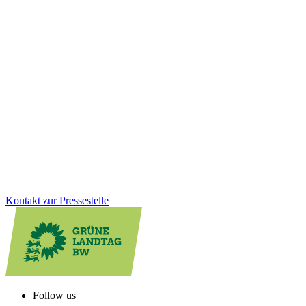
Wohnen & Bauen
11.12.2025
Dank Hartnäckigkeit der Grünen: Kompromiss bei
Mietpreisbremse
CDU-Bauministerin Razavi hatte lange keinerlei Einsicht gezeigt.
Nach schwierigen Verhandlungen gibt es nun doch noch einen
Kompromiss zur Mietpreisbremse. Die neue Verordnung kommt,
aber nur für ein Jahr.
Zum Artikel
Kontakt zur Pressestelle
Follow us