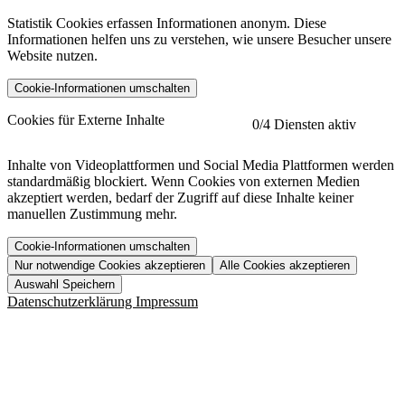
Statistik Cookies erfassen Informationen anonym. Diese
Informationen helfen uns zu verstehen, wie unsere Besucher unsere
Website nutzen.
Cookie-Informationen umschalten
etracker
Mehr anzeigen
Cookies für Externe Inhalte
0
/4 Diensten aktiv
Herausgeber:
Inhalte von Videoplattformen und Social Media Plattformen werden
standardmäßig blockiert. Wenn Cookies von externen Medien
Beschreibung:
akzeptiert werden, bedarf der Zugriff auf diese Inhalte keiner
manuellen Zustimmung mehr.
Cookie-Informationen umschalten
Nur notwendige Cookies akzeptieren
Alle Cookies akzeptieren
YouTube
Mehr anzeigen
URL der Datenschutzerklärung:
Auswahl Speichern
https://www.etracker.com/datenschutzerklaerung/
Vimeo
Mehr anzeigen
Datenschutzerklärung
Impressum
Herausgeber:
Host:
Pageflow
Mehr anzeigen
Herausgeber:
Spotify
Mehr anzeigen
Herausgeber:
Beschreibung:
Cookiename
Lebensdauer
Beschreibung
Herausgeber:
et_allow_cookies
480 Tage
-
Beschreibung: