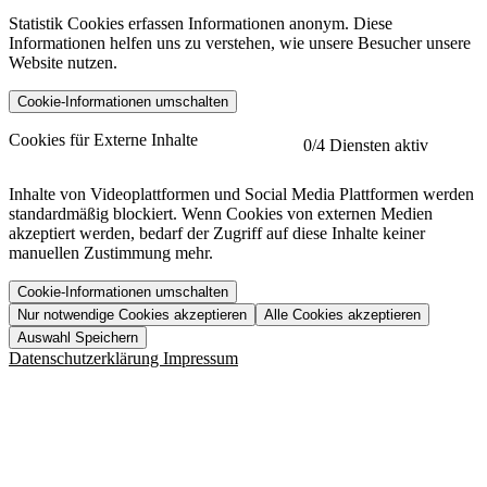
Statistik Cookies erfassen Informationen anonym. Diese
Informationen helfen uns zu verstehen, wie unsere Besucher unsere
Website nutzen.
Cookie-Informationen umschalten
etracker
Mehr anzeigen
Cookies für Externe Inhalte
0
/4 Diensten aktiv
Herausgeber:
Inhalte von Videoplattformen und Social Media Plattformen werden
standardmäßig blockiert. Wenn Cookies von externen Medien
Beschreibung:
akzeptiert werden, bedarf der Zugriff auf diese Inhalte keiner
manuellen Zustimmung mehr.
Cookie-Informationen umschalten
Nur notwendige Cookies akzeptieren
Alle Cookies akzeptieren
YouTube
Mehr anzeigen
URL der Datenschutzerklärung:
Auswahl Speichern
https://www.etracker.com/datenschutzerklaerung/
Vimeo
Mehr anzeigen
Datenschutzerklärung
Impressum
Herausgeber:
Host:
Pageflow
Mehr anzeigen
Herausgeber:
Spotify
Mehr anzeigen
Herausgeber:
Beschreibung:
Cookiename
Lebensdauer
Beschreibung
Herausgeber:
et_allow_cookies
480 Tage
-
Beschreibung:
"no" - 50 Jahre "yes" - 480