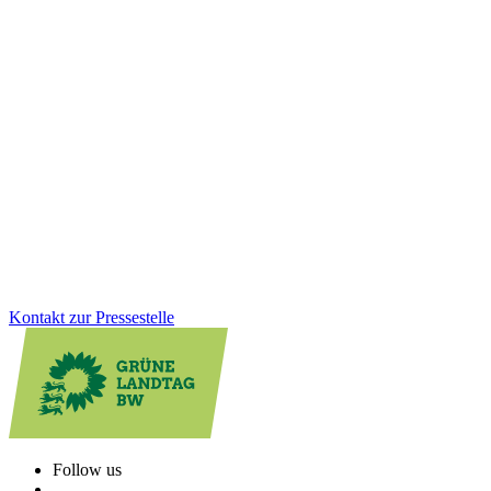
11.11.2025
Grüne Positionen für ein faires und stabiles
Bankenwesen
Wie kann das Bankenwesen stabil, gerecht und zukunftsfähig
gestaltet werden? Wir setzen uns für den Erhalt regionaler Banken,
die konsequente Aufarbeitung von Cum-Ex-Geschäften, faire
Regeln auf den Finanzmärkten sowie mehr Finanzbildung und
starken Verbraucherschutz ein.
Zum Artikel
Kontakt zur Pressestelle
Follow us