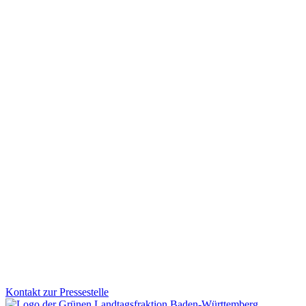
Milliardeninvestitionen für Kommunen und Zukunft
Wie werden die Mittel aus dem Sondervermögen konkret eingesetzt? W
klimafreundliche Gebäude, Mobilität und Klimaschutz fließen. Der Na
Zum Artikel
Finanzen
03.12.2025
Investitionen für ein starkes, modernes und krisenfe
Mit dem Nachtragshaushalt 2026 setzen wir klare Prioritäten: Wir inv
damit Verbesserungen direkt bei den Menschen ankommen.
Zum Artikel
Kontakt zur Pressestelle