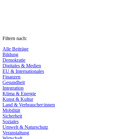
Filtern nach:
Alle Beiträge
Bildung
Demokratie
Digitales & Medien
EU & Internationales
Finanzen
Gesundheit
Integration
Klima & Energie
Kunst & Kultur
Land & Verbraucher:innen
Mobilität
Sicherheit
Soziales
Umwelt & Naturschutz
Veranstaltung
Wirtschaft