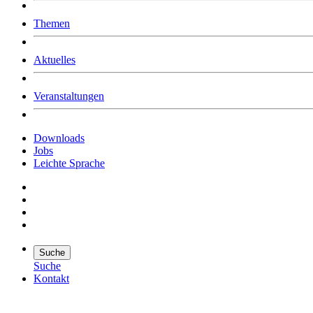
Was uns ausmacht
Themen
Wer wir sind
Jobs
Downloads
Aktuelles
Veranstaltungen
Downloads
Jobs
Leichte Sprache
Suche
Suche
Kontakt
Suche