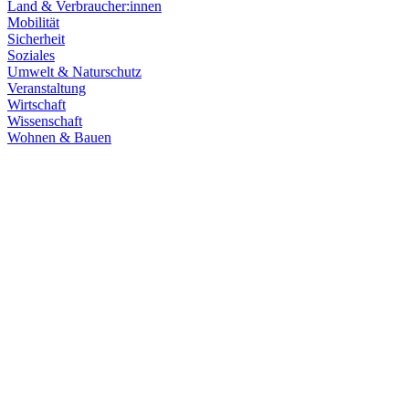
Land & Verbraucher:innen
Mobilität
Sicherheit
Soziales
Umwelt & Naturschutz
Veranstaltung
Wirtschaft
Wissenschaft
Wohnen & Bauen
Finanzen
21.07.2026
Haushaltsberatungen: Die Zukunft Baden-Württembe
Die Haushaltskommission hat einen wichtigen Schritt in den Beratung
Prioritäten im Mittelpunkt. Die Grüne Landtagsfraktion setzt sich fü
Zum Artikel