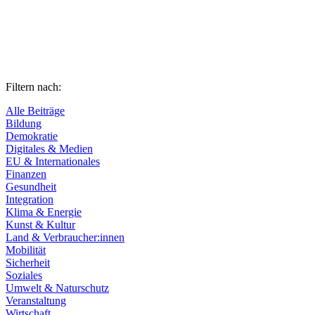
Filtern nach:
Alle Beiträge
Bildung
Demokratie
Digitales & Medien
EU & Internationales
Finanzen
Gesundheit
Integration
Klima & Energie
Kunst & Kultur
Land & Verbraucher:innen
Mobilität
Sicherheit
Soziales
Umwelt & Naturschutz
Veranstaltung
Wirtschaft