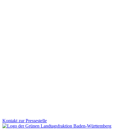
Faire Schulbauförderung für Kommunen
Viele Schulen werden von Kindern aus mehreren Gemeinden besucht
für Altfälle geschaffen: Das Land unterstützt Schulstandorte rückwir
Zum Artikel
Land & Verbraucher:innen
03.12.2025
Spitze auf dem Land: Innovationen stärken ländlich
Mit dem Förderprogramm „Spitze auf dem Land“ unterstützt BW innov
Technologie entsteht auch jenseits der urbanen Zentren.
Zum Artikel
Kontakt zur Pressestelle