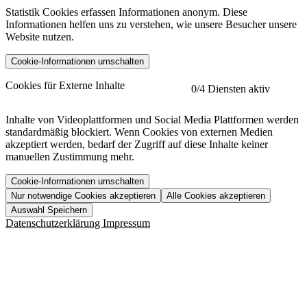
Statistik Cookies erfassen Informationen anonym. Diese
Informationen helfen uns zu verstehen, wie unsere Besucher unsere
Website nutzen.
Cookie-Informationen umschalten
etracker
Mehr anzeigen
Cookies für Externe Inhalte
0
/4 Diensten aktiv
Herausgeber:
Inhalte von Videoplattformen und Social Media Plattformen werden
standardmäßig blockiert. Wenn Cookies von externen Medien
Beschreibung:
akzeptiert werden, bedarf der Zugriff auf diese Inhalte keiner
manuellen Zustimmung mehr.
Cookie-Informationen umschalten
Nur notwendige Cookies akzeptieren
Alle Cookies akzeptieren
YouTube
Mehr anzeigen
URL der Datenschutzerklärung:
Auswahl Speichern
https://www.etracker.com/datenschutzerklaerung/
Vimeo
Mehr anzeigen
Datenschutzerklärung
Impressum
Herausgeber:
Host:
Pageflow
Mehr anzeigen
Herausgeber:
Spotify
Mehr anzeigen
Herausgeber:
Beschreibung:
Cookiename
Lebensdauer
Beschreibung
Herausgeber:
et_allow_cookies
480 Tage
-
Beschreibung:
"no" - 50 Jahre "yes" - 480