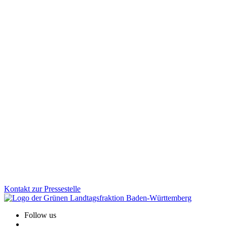
Mobilität
Veranstaltung
02.12.2025
Kinder aufs Rad: Grüne Fraktion stärkt sichere und
selbstaktive Mobilität
Wie werden Kinder sicher und selbstständig mobil? Der
Parlamentskreis Fahrrad BW diskutierte Maßnahmen für bessere
Radwege, Schulmobilität und Unterstützung für Familien. Die
Grüne Fraktion treibt diese Entwicklung aktiv voran und bringt
zentrale Akteur:innen an einen Tisch.
Zum Artikel
Kontakt zur Pressestelle
Follow us