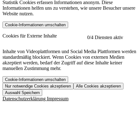
Statistik Cookies erfassen Informationen anonym. Diese
Informationen helfen uns zu verstehen, wie unsere Besucher unsere
Website nutzen.
Cookie-Informationen umschalten
etracker
Mehr anzeigen
Cookies für Externe Inhalte
0
/4 Diensten aktiv
Herausgeber:
Inhalte von Videoplattformen und Social Media Plattformen werden
standardmäßig blockiert. Wenn Cookies von externen Medien
Beschreibung:
akzeptiert werden, bedarf der Zugriff auf diese Inhalte keiner
manuellen Zustimmung mehr.
Cookie-Informationen umschalten
Nur notwendige Cookies akzeptieren
Alle Cookies akzeptieren
YouTube
Mehr anzeigen
URL der Datenschutzerklärung:
Auswahl Speichern
https://www.etracker.com/datenschutzerklaerung/
Vimeo
Mehr anzeigen
Datenschutzerklärung
Impressum
Herausgeber:
Host:
Pageflow
Mehr anzeigen
Herausgeber:
Spotify
Mehr anzeigen
Herausgeber:
Beschreibung:
Cookiename
Lebensdauer
Beschreibung
Herausgeber:
et_allow_cookies
480 Tage
-
Beschreibung:
"no" - 50 Jahre "yes" - 480
et_oi_v2
-
Beschreibung: