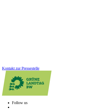
Wirtschaft
Integration
21.11.2025
Starke Ergebnisse: Grünes Engagement für
Migrantinnen wirkt
Das Mentorinnen-Angebot für Migrantinnen schließt mit einem
Höchststand an erfolgreichen Teilnehmerinnen ab. Wir Grüne setzen
uns dafür ein, dass Frauen mit Einwanderungsgeschichte bessere
berufliche Chancen erhalten und fördern Integration wirksam.
Zum Artikel
Kontakt zur Pressestelle
Follow us