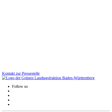
EU & Internationales
21.11.2025
Baden-Württemberg vertieft Kooperation mit der
Schweiz
Die Landesregierung hat am 8. Juli die Fortschreibung der Schweiz-
Strategie beschlossen. Ziel ist es, in Zukunftsthemen wie Forschung
und Klimaschutz künftig noch enger zusammenzuarbeiten.
Zum Artikel
Kontakt zur Pressestelle
Follow us