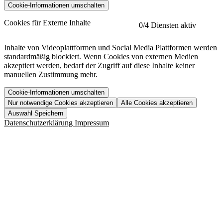
Cookie-Informationen umschalten
etracker
Mehr anzeigen
Cookies für Externe Inhalte
0
/4 Diensten aktiv
Herausgeber:
Inhalte von Videoplattformen und Social Media Plattformen werden
standardmäßig blockiert. Wenn Cookies von externen Medien
Beschreibung:
akzeptiert werden, bedarf der Zugriff auf diese Inhalte keiner
manuellen Zustimmung mehr.
Cookie-Informationen umschalten
Nur notwendige Cookies akzeptieren
Alle Cookies akzeptieren
YouTube
Mehr anzeigen
URL der Datenschutzerklärung:
Auswahl Speichern
https://www.etracker.com/datenschutzerklaerung/
Vimeo
Mehr anzeigen
Datenschutzerklärung
Impressum
Herausgeber:
Host:
Pageflow
Mehr anzeigen
Herausgeber:
Spotify
Mehr anzeigen
Herausgeber:
Beschreibung:
Cookiename
Lebensdauer
Beschreibung
Herausgeber:
et_allow_cookies
480 Tage
-
Beschreibung:
"no" - 50 Jahre "yes" - 480
et_oi_v2
-
Beschreibung:
Was uns ausma
Tage
Beschreibung:
Wer wir sind
et_scroll_depth
Session
-
Jobs
URL der Datenschutzerklärung:
isSdEnabled
24 Stunden
-
Downloads
https://policies.google.com/privacy?hl=de
et_cssSelectors
Session
-