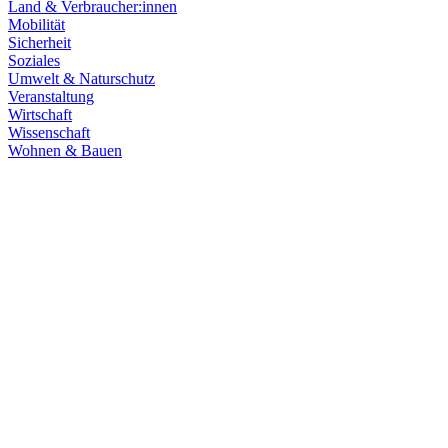
Land & Verbraucher:innen
Mobilität
Sicherheit
Soziales
Umwelt & Naturschutz
Veranstaltung
Wirtschaft
Wissenschaft
Wohnen & Bauen
Klima & Energie
22.07.2026
Hitze in Baden-Württemberg: Klimaschutz konsequen
Rekordtemperaturen, Trockenheit und heftige Unwetter machen deutl
umsetzen, um Menschen, Natur, Kommunen und Wirtschaft besser zu
Zum Artikel