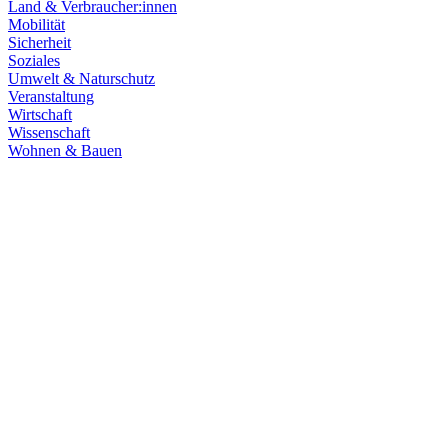
Land & Verbraucher:innen
Mobilität
Sicherheit
Soziales
Umwelt & Naturschutz
Veranstaltung
Wirtschaft
Wissenschaft
Wohnen & Bauen
Klima & Energie
22.07.2026
Hitze in Baden-Württemberg: Klimaschutz konsequen
Rekordtemperaturen, Trockenheit und heftige Unwetter machen deutl
umsetzen, um Menschen, Natur, Kommunen und Wirtschaft besser zu
Zum Artikel