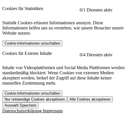
Cookies für Statistiken
0
/1 Diensten aktiv
Statistik Cookies erfassen Informationen anonym. Diese
Informationen helfen uns zu verstehen, wie unsere Besucher unsere
Website nutzen.
Cookie-Informationen umschalten
etracker
Mehr anzeigen
Cookies für Externe Inhalte
0
/4 Diensten aktiv
Herausgeber:
Inhalte von Videoplattformen und Social Media Plattformen werden
standardmäßig blockiert. Wenn Cookies von externen Medien
Beschreibung:
akzeptiert werden, bedarf der Zugriff auf diese Inhalte keiner
manuellen Zustimmung mehr.
Cookie-Informationen umschalten
Nur notwendige Cookies akzeptieren
Alle Cookies akzeptieren
YouTube
Mehr anzeigen
URL der Datenschutzerklärung:
Auswahl Speichern
https://www.etracker.com/datenschutzerklaerung/
Vimeo
Mehr anzeigen
Datenschutzerklärung
Impressum
Herausgeber:
Host:
Pageflow
Mehr anzeigen
Herausgeber:
Spotify
Mehr anzeigen
Herausgeber: