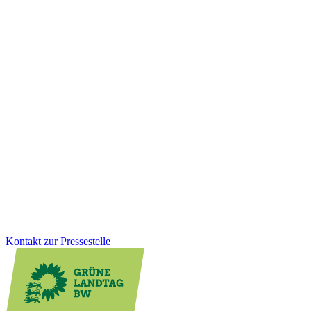
Finanzen
11.12.2025
Milliardeninvestitionen für Kommunen und
Zukunftsaufgaben
Wie werden die Mittel aus dem Sondervermögen konkret
eingesetzt? Wir als Grüne Landtagsfraktion haben die Weichen
dafür gestellt, dass Milliarden in starke Kommunen, moderne
Klinika, klimafreundliche Gebäude, Mobilität und Klimaschutz
fließen. Der Nachtragshaushalt zeigt, wie gezielte Investitionen
Baden-Württemberg nachhaltig stärken.
Zum Artikel
Kontakt zur Pressestelle