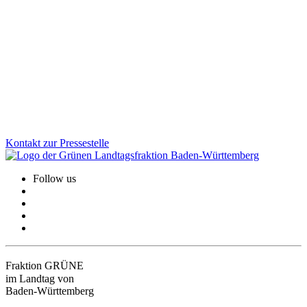
Digitale Kleinstläden können die Nahversorgung vor Ort spürbar
verbessern, besonders im ländlichen Raum. Mit dem neuen
Ladenöffnungsgesetz schaffen wir klare Regeln, Rechtssicherheit
und mehr Flexibilität für Kommunen. Gleichzeitig bleibt der Schutz
von Sonn- und Feiertagen vollständig erhalten.
Zum Artikel
Kontakt zur Pressestelle
Follow us
Fraktion GRÜNE
im Landtag von
Baden-Württemberg