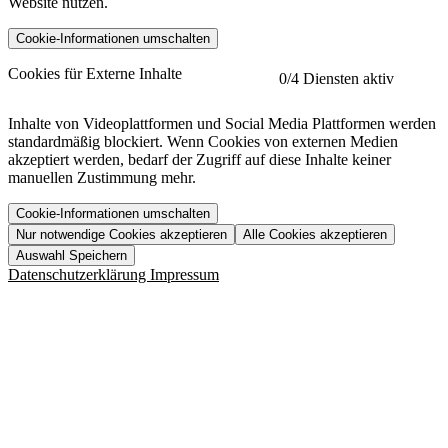
Website nutzen.
Cookie-Informationen umschalten
etracker
Mehr anzeigen
Cookies für Externe Inhalte
0
/4 Diensten aktiv
Herausgeber:
Inhalte von Videoplattformen und Social Media Plattformen werden
standardmäßig blockiert. Wenn Cookies von externen Medien
Beschreibung:
akzeptiert werden, bedarf der Zugriff auf diese Inhalte keiner
manuellen Zustimmung mehr.
Cookie-Informationen umschalten
Nur notwendige Cookies akzeptieren
Alle Cookies akzeptieren
YouTube
Mehr anzeigen
URL der Datenschutzerklärung:
Auswahl Speichern
https://www.etracker.com/datenschutzerklaerung/
Vimeo
Mehr anzeigen
Datenschutzerklärung
Impressum
Herausgeber:
Host:
Pageflow
Mehr anzeigen
Herausgeber:
Spotify
Mehr anzeigen
Herausgeber:
Beschreibung:
Cookiename
Lebensdauer
Beschreibung
Herausgeber:
et_allow_cookies
480 Tage
-
Beschreibung:
"no" - 50 Jahre "yes" - 480
et_oi_v2
-
Beschreibung:
Was uns ausma
Tage
Beschreibung:
Wer wir sind
et_scroll_depth
Session
-
Jobs