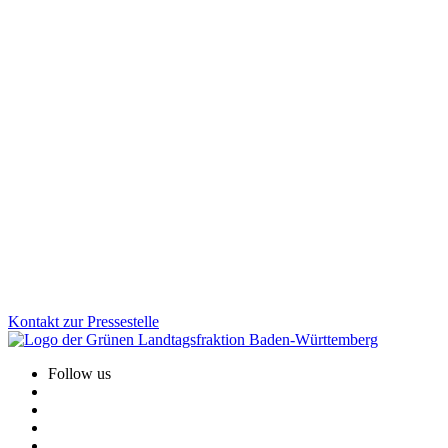
Wissenschaft
20.11.2025
Landesweiter Jura-Bachelor: Mehr Gerechtigkeit
und Perspektiven für Studierende
Künftig sollen alle Jura-Fakultäten in Baden-Württemberg den Jura-
Bachelor einführen können – auch rückwirkend ab 2019. Wer das
Erste Staatsexamen nicht besteht, soll dadurch künftig dennoch
einen Abschluss erhalten. Wir Grüne sind der Meinung: Das schafft
Gerechtigkeit, senkt den Druck und eröffnet Studierenden neue
Studien- und Karrierewege.
Zum Artikel
Kontakt zur Pressestelle
Follow us