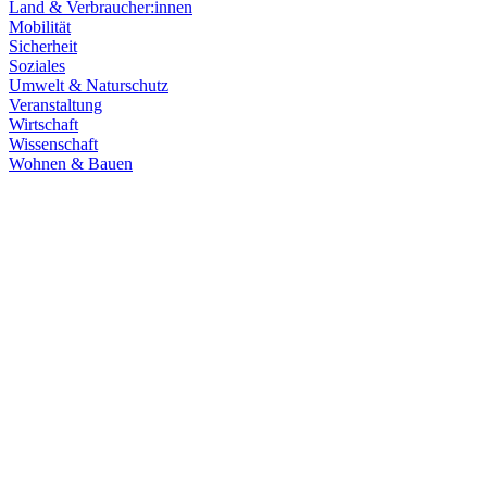
Land & Verbraucher:innen
Mobilität
Sicherheit
Soziales
Umwelt & Naturschutz
Veranstaltung
Wirtschaft
Wissenschaft
Wohnen & Bauen
Demokratie
Sicherheit
25.11.2025
Desinformation gezielt bekämpfen: Aktionsplan vorges
Von subtilen Fake News und manipulierten Bildern bis zu gesteuerte
Aktionsplan geht Baden-Württemberg jetzt noch gezielter dagegen vo
Zum Artikel