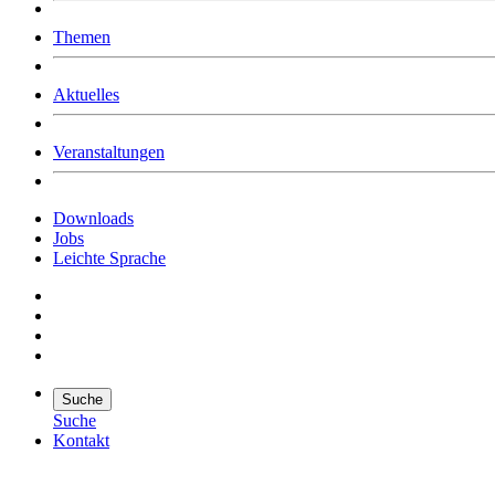
Was uns ausmacht
Themen
Wer wir sind
Jobs
Downloads
Aktuelles
Veranstaltungen
Downloads
Jobs
Leichte Sprache
Suche
Suche
Kontakt
Suche