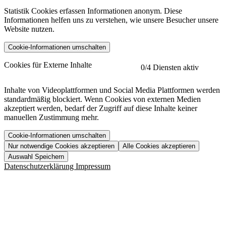
Statistik Cookies erfassen Informationen anonym. Diese
Informationen helfen uns zu verstehen, wie unsere Besucher unsere
Website nutzen.
Cookie-Informationen umschalten
etracker
Mehr anzeigen
Cookies für Externe Inhalte
0
/4 Diensten aktiv
Herausgeber:
Inhalte von Videoplattformen und Social Media Plattformen werden
standardmäßig blockiert. Wenn Cookies von externen Medien
Beschreibung:
akzeptiert werden, bedarf der Zugriff auf diese Inhalte keiner
manuellen Zustimmung mehr.
Cookie-Informationen umschalten
Nur notwendige Cookies akzeptieren
Alle Cookies akzeptieren
YouTube
Mehr anzeigen
URL der Datenschutzerklärung:
Auswahl Speichern
https://www.etracker.com/datenschutzerklaerung/
Vimeo
Mehr anzeigen
Datenschutzerklärung
Impressum
Herausgeber:
Host:
Pageflow
Mehr anzeigen
Herausgeber:
Spotify
Mehr anzeigen
Herausgeber:
Beschreibung:
Cookiename
Lebensdauer
Beschreibung
Herausgeber:
et_allow_cookies
480 Tage
-
Beschreibung:
"no" - 50 Jahre "yes" - 480