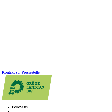
Einkaufen, wenn es passt: Neues
Ladenöffnungsgesetz für mehr Lebensqualität vor
Ort
Digitale Kleinstläden können die Nahversorgung vor Ort spürbar
verbessern, besonders im ländlichen Raum. Mit dem neuen
Ladenöffnungsgesetz schaffen wir klare Regeln, Rechtssicherheit
und mehr Flexibilität für Kommunen. Gleichzeitig bleibt der Schutz
von Sonn- und Feiertagen vollständig erhalten.
Zum Artikel
Kontakt zur Pressestelle
Follow us