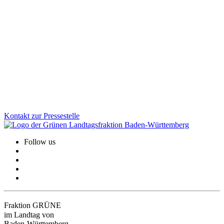
Zukunftsaufgaben
Wie werden die Mittel aus dem Sondervermögen konkret
eingesetzt? Wir als Grüne Landtagsfraktion haben die Weichen
dafür gestellt, dass Milliarden in starke Kommunen, moderne
Klinika, klimafreundliche Gebäude, Mobilität und Klimaschutz
fließen. Der Nachtragshaushalt zeigt, wie gezielte Investitionen
Baden-Württemberg nachhaltig stärken.
Zum Artikel
Kontakt zur Pressestelle
Follow us
Fraktion GRÜNE
im Landtag von
Baden-Württemberg