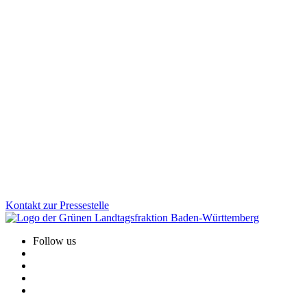
Demokratie
Sicherheit
25.11.2025
Desinformation gezielt bekämpfen: Aktionsplan
vorgestellt
Von subtilen Fake News und manipulierten Bildern bis zu
gesteuerten Kampagnen: Gruppierungen und Staaten, die
Desinformation verbreiten, greifen unsere Demokratie. Mit dem
neuen Aktionsplan geht Baden-Württemberg jetzt noch gezielter
dagegen vor.
Zum Artikel
Kontakt zur Pressestelle
Follow us