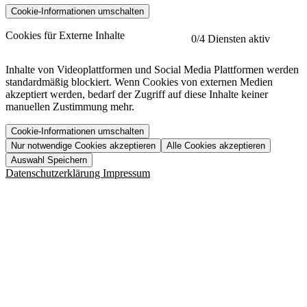
Cookie-Informationen umschalten
etracker
Mehr anzeigen
Cookies für Externe Inhalte
0
/4 Diensten aktiv
Herausgeber:
Inhalte von Videoplattformen und Social Media Plattformen werden
standardmäßig blockiert. Wenn Cookies von externen Medien
Beschreibung:
akzeptiert werden, bedarf der Zugriff auf diese Inhalte keiner
manuellen Zustimmung mehr.
Cookie-Informationen umschalten
Nur notwendige Cookies akzeptieren
Alle Cookies akzeptieren
YouTube
Mehr anzeigen
URL der Datenschutzerklärung:
Auswahl Speichern
https://www.etracker.com/datenschutzerklaerung/
Vimeo
Mehr anzeigen
Datenschutzerklärung
Impressum
Herausgeber:
Host:
Pageflow
Mehr anzeigen
Herausgeber:
Spotify
Mehr anzeigen
Herausgeber:
Beschreibung:
Cookiename
Lebensdauer
Beschreibung
Herausgeber:
et_allow_cookies
480 Tage
-
Beschreibung:
"no" - 50 Jahre "yes" - 480
et_oi_v2
-
Beschreibung:
Was uns ausma
Tage
Beschreibung:
Wer wir sind
et_scroll_depth
Session
-
Jobs
URL der Datenschutzerklärung:
isSdEnabled
24 Stunden
-
Downloads
https://policies.google.com/privacy?hl=de