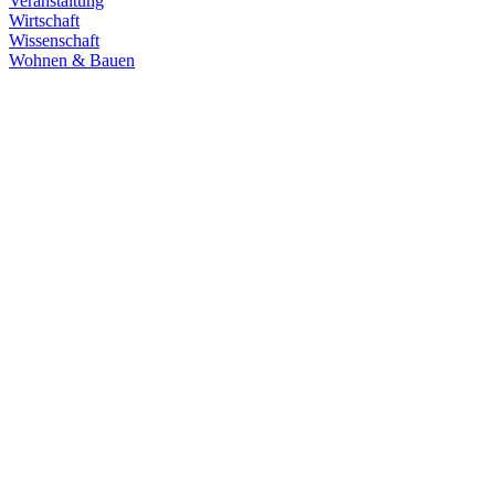
Veranstaltung
Wirtschaft
Wissenschaft
Wohnen & Bauen
Demokratie
30.06.2026
Grüne übernehmen Verantwortung in den
Fachausschüssen des Landtags
Die Fachausschüsse des Landtags Baden-Württemberg sind
konstituiert und haben ihre Arbeit aufgenommen. Unsere
Abgeordneten übernehmen in zahlreichen Gremien Verantwortung.
Zum Artikel