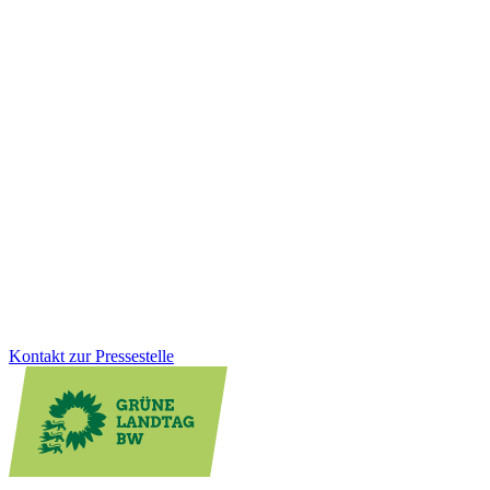
Wirtschaft
20.01.2026
Einkaufen, wenn es passt: Neues
Ladenöffnungsgesetz für mehr Lebensqualität vor
Ort
Digitale Kleinstläden können die Nahversorgung vor Ort spürbar
verbessern, besonders im ländlichen Raum. Mit dem neuen
Ladenöffnungsgesetz schaffen wir klare Regeln, Rechtssicherheit
und mehr Flexibilität für Kommunen. Gleichzeitig bleibt der Schutz
von Sonn- und Feiertagen vollständig erhalten.
Zum Artikel
Kontakt zur Pressestelle