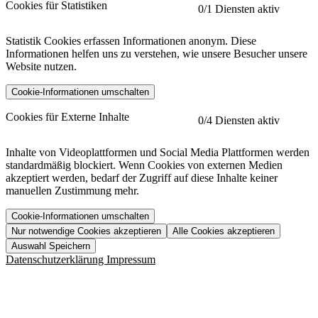
Cookies für Statistiken
0
/1 Diensten aktiv
Statistik Cookies erfassen Informationen anonym. Diese
Informationen helfen uns zu verstehen, wie unsere Besucher unsere
Website nutzen.
Cookie-Informationen umschalten
etracker
Mehr anzeigen
Cookies für Externe Inhalte
0
/4 Diensten aktiv
Herausgeber:
Inhalte von Videoplattformen und Social Media Plattformen werden
standardmäßig blockiert. Wenn Cookies von externen Medien
Beschreibung:
akzeptiert werden, bedarf der Zugriff auf diese Inhalte keiner
manuellen Zustimmung mehr.
Cookie-Informationen umschalten
Nur notwendige Cookies akzeptieren
Alle Cookies akzeptieren
YouTube
Mehr anzeigen
URL der Datenschutzerklärung:
Auswahl Speichern
https://www.etracker.com/datenschutzerklaerung/
Vimeo
Mehr anzeigen
Datenschutzerklärung
Impressum
Herausgeber:
Host:
Pageflow
Mehr anzeigen
Herausgeber:
Spotify
Mehr anzeigen
Herausgeber:
Beschreibung:
Cookiename
Lebensdauer
Beschreibung