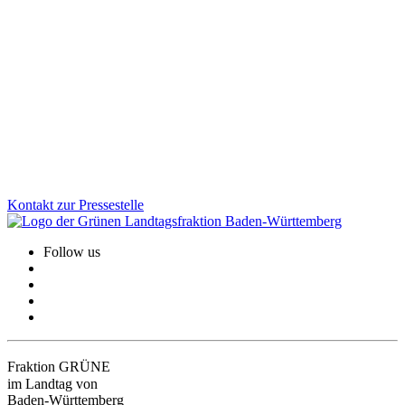
Spitze auf dem Land: Innovationen stärken
ländliche Regionen
Mit dem Förderprogramm „Spitze auf dem Land“ unterstützt BW
innovative mittelständische Unternehmen in ländlichen Regionen.
Die aktuelle Auswahlrunde zeigt erneut: Zukunftsweisende
Technologie entsteht auch jenseits der urbanen Zentren.
Zum Artikel
Kontakt zur Pressestelle
Follow us
Fraktion GRÜNE
im Landtag von
Baden-Württemberg