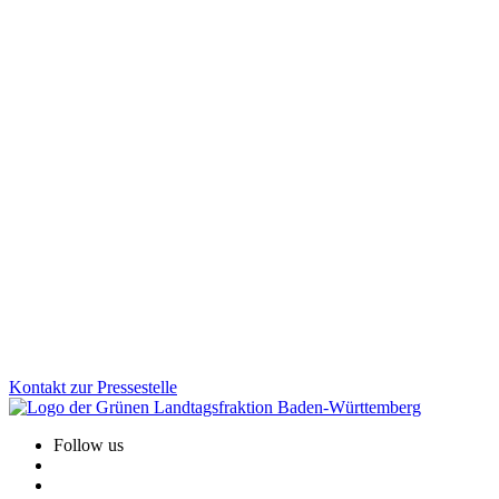
Kunst & Kultur
19.12.2025
Land hält Kulturförderung stabil:
Planungssicherheit für über 300 Einrichtungen
Kommunale Kürzungen setzen viele Kultureinrichtungen unter
Druck. Nach einer von uns Grünen initiierten Anhörung im Landtag
hält das Land seinen Förderanteil 2026 stabil. Davon profitieren
über 300 Einrichtungen im ganzen Land und gewinnen wichtige
Planungssicherheit.
Zum Artikel
Kontakt zur Pressestelle
Follow us