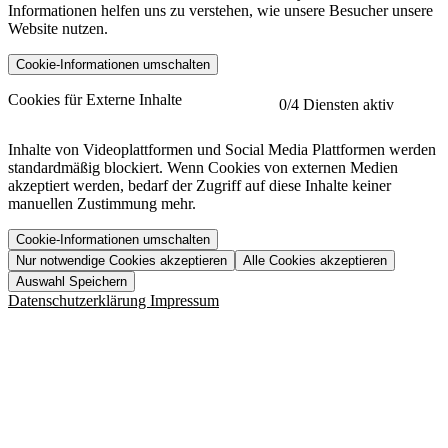
Informationen helfen uns zu verstehen, wie unsere Besucher unsere
Website nutzen.
Cookie-Informationen umschalten
etracker
Mehr anzeigen
Cookies für Externe Inhalte
0
/4 Diensten aktiv
Herausgeber:
Inhalte von Videoplattformen und Social Media Plattformen werden
standardmäßig blockiert. Wenn Cookies von externen Medien
Beschreibung:
akzeptiert werden, bedarf der Zugriff auf diese Inhalte keiner
manuellen Zustimmung mehr.
Cookie-Informationen umschalten
Nur notwendige Cookies akzeptieren
Alle Cookies akzeptieren
YouTube
Mehr anzeigen
URL der Datenschutzerklärung:
Auswahl Speichern
https://www.etracker.com/datenschutzerklaerung/
Vimeo
Mehr anzeigen
Datenschutzerklärung
Impressum
Herausgeber:
Host:
Pageflow
Mehr anzeigen
Herausgeber:
Spotify
Mehr anzeigen
Herausgeber:
Beschreibung:
Cookiename
Lebensdauer
Beschreibung
Herausgeber:
et_allow_cookies
480 Tage
-
Beschreibung:
"no" - 50 Jahre "yes" - 480
et_oi_v2
-
Beschreibung:
Was uns ausma
Tage
Beschreibung: