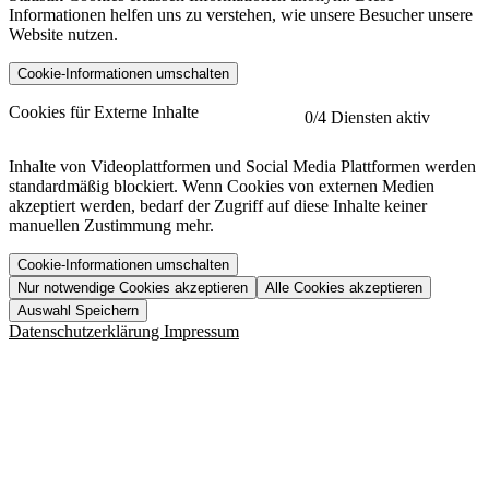
Informationen helfen uns zu verstehen, wie unsere Besucher unsere
Website nutzen.
Cookie-Informationen umschalten
etracker
Mehr anzeigen
Cookies für Externe Inhalte
0
/4 Diensten aktiv
Herausgeber:
Inhalte von Videoplattformen und Social Media Plattformen werden
standardmäßig blockiert. Wenn Cookies von externen Medien
Beschreibung:
akzeptiert werden, bedarf der Zugriff auf diese Inhalte keiner
manuellen Zustimmung mehr.
Cookie-Informationen umschalten
Nur notwendige Cookies akzeptieren
Alle Cookies akzeptieren
YouTube
Mehr anzeigen
URL der Datenschutzerklärung:
Auswahl Speichern
https://www.etracker.com/datenschutzerklaerung/
Vimeo
Mehr anzeigen
Datenschutzerklärung
Impressum
Herausgeber:
Host:
Pageflow
Mehr anzeigen
Herausgeber:
Spotify
Mehr anzeigen
Herausgeber:
Beschreibung:
Cookiename
Lebensdauer
Beschreibung
Herausgeber:
et_allow_cookies
480 Tage
-
Beschreibung:
"no" - 50 Jahre "yes" - 480
et_oi_v2
-
Beschreibung:
Was uns ausma
Tage
Beschreibung: