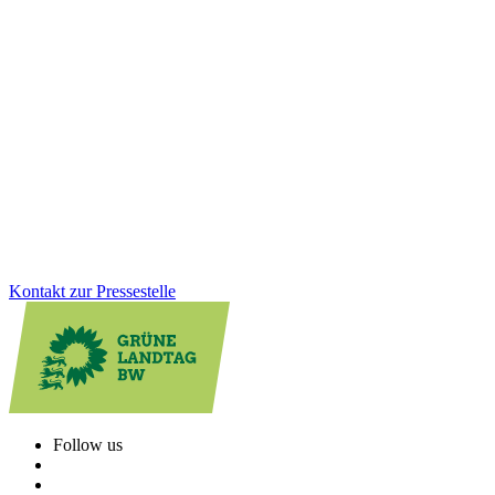
Kinder aufs Rad: Grüne Fraktion stärkt sichere und
selbstaktive Mobilität
Wie werden Kinder sicher und selbstständig mobil? Der
Parlamentskreis Fahrrad BW diskutierte Maßnahmen für bessere
Radwege, Schulmobilität und Unterstützung für Familien. Die
Grüne Fraktion treibt diese Entwicklung aktiv voran und bringt
zentrale Akteur:innen an einen Tisch.
Zum Artikel
Kontakt zur Pressestelle
Follow us