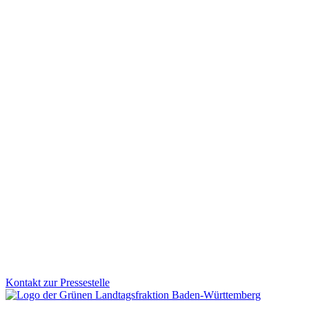
Faire Schulbauförderung für Kommunen
Viele Schulen werden von Kindern aus mehreren Gemeinden besucht
für Altfälle geschaffen: Das Land unterstützt Schulstandorte rückwir
Zum Artikel
Mobilität
Veranstaltung
02.12.2025
Kinder aufs Rad: Grüne Fraktion stärkt sichere und s
Wie werden Kinder sicher und selbstständig mobil? Der Parlamentsk
Fraktion treibt diese Entwicklung aktiv voran und bringt zentrale Akt
Zum Artikel
Kontakt zur Pressestelle