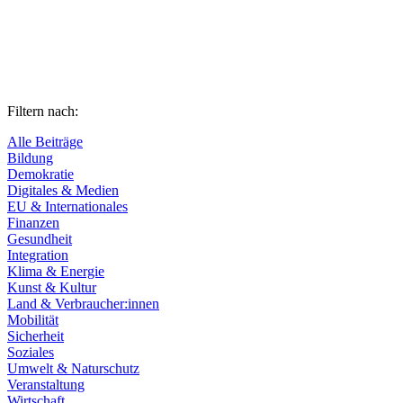
Filtern nach:
Alle Beiträge
Bildung
Demokratie
Digitales & Medien
EU & Internationales
Finanzen
Gesundheit
Integration
Klima & Energie
Kunst & Kultur
Land & Verbraucher:innen
Mobilität
Sicherheit
Soziales
Umwelt & Naturschutz
Veranstaltung
Wirtschaft