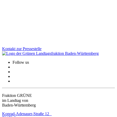
Antidemokraten sind weltweit auf dem Vormarsch – in den USA, in
Europa und leider auch hier bei uns. Um unsere Demokratie, den
Landtag und die Verfassung zu schützen, fordern wir: Kein
staatliches Geld für Verfassungsfeinde!
Zum Artikel
Kontakt zur Pressestelle
Follow us
Fraktion GRÜNE
im Landtag von
Baden-Württemberg
Konrad-Adenauer-Straße 12