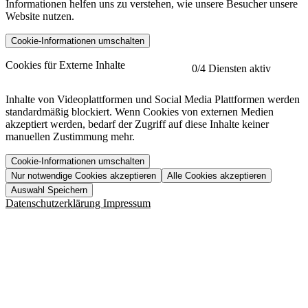
Informationen helfen uns zu verstehen, wie unsere Besucher unsere
Website nutzen.
Cookie-Informationen umschalten
etracker
Mehr anzeigen
Cookies für Externe Inhalte
0
/4 Diensten aktiv
Herausgeber:
Inhalte von Videoplattformen und Social Media Plattformen werden
standardmäßig blockiert. Wenn Cookies von externen Medien
Beschreibung:
akzeptiert werden, bedarf der Zugriff auf diese Inhalte keiner
manuellen Zustimmung mehr.
Cookie-Informationen umschalten
Nur notwendige Cookies akzeptieren
Alle Cookies akzeptieren
YouTube
Mehr anzeigen
URL der Datenschutzerklärung:
Auswahl Speichern
https://www.etracker.com/datenschutzerklaerung/
Vimeo
Mehr anzeigen
Datenschutzerklärung
Impressum
Herausgeber:
Host:
Pageflow
Mehr anzeigen
Herausgeber:
Spotify
Mehr anzeigen
Herausgeber:
Beschreibung:
Cookiename
Lebensdauer
Beschreibung
Herausgeber:
et_allow_cookies
480 Tage
-
Beschreibung:
"no" - 50 Jahre "yes" - 480
et_oi_v2
-
Beschreibung:
Was uns ausma
Tage
Beschreibung:
Wer wir sind