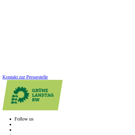
20.11.2025
Wald im Klimastress: Jetzt konsequent handeln
Der neue Waldzustandsbericht macht deutlich: Trotz erster Erholung
bleibt der Klimastress für Baden-Württembergs Wälder hoch.
Reinhold Pix betont die Bedeutung von Wasserrückhalt,
Bodenschutz und dem Umbau zu klimaresilienten Mischwäldern.
Warum diese Maßnahmen jetzt entscheidend sind.
Zum Artikel
Kontakt zur Pressestelle
Follow us