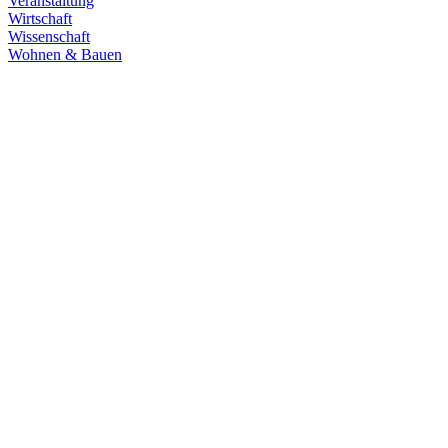
Veranstaltung
Wirtschaft
Wissenschaft
Wohnen & Bauen
Demokratie
30.06.2026
Grüne übernehmen Verantwortung in den
Fachausschüssen des Landtags
Die Fachausschüsse des Landtags Baden-Württemberg sind
konstituiert und haben ihre Arbeit aufgenommen. Unsere
Abgeordneten übernehmen in zahlreichen Gremien Verantwortung.
Zum Artikel