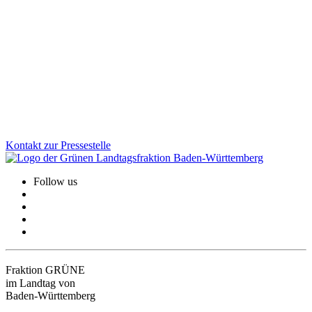
Gesundheit, Bildung, GreenTech: Auf unserer Januarklausur in
Altensteig haben wir zentrale Zukunftsthemen in den Blick
genommen, um das Land weiter voranzubringen. Im Austausch mit
Bürger*innen und Jugendlichen vor Ort wurde deutlich: Die
Menschen erwarten viel von uns. Und wir haben viel vor!
Zum Artikel
Kontakt zur Pressestelle
Follow us
Fraktion GRÜNE
im Landtag von
Baden-Württemberg