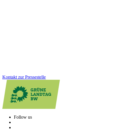
10.12.2025
Mehr Schutz für Kinder und Jugendliche vorm
Passivrauchen
Der Landtag hat heute über das neue
Landesnichtraucherschutzgesetz debattiert. Der bessere Schutz von
Kindern und Jugendlichen ist ein echter Fortschritt, so Petra Krebs,
Sprecherin für Gesundheit.
Zum Artikel
Kontakt zur Pressestelle
Follow us