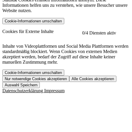
Informationen helfen uns zu verstehen, wie unsere Besucher unsere
Website nutzen.
Cookie-Informationen umschalten
etracker
Mehr anzeigen
Cookies für Externe Inhalte
0
/4 Diensten aktiv
Herausgeber:
Inhalte von Videoplattformen und Social Media Plattformen werden
standardmäßig blockiert. Wenn Cookies von externen Medien
Beschreibung:
akzeptiert werden, bedarf der Zugriff auf diese Inhalte keiner
manuellen Zustimmung mehr.
Cookie-Informationen umschalten
Nur notwendige Cookies akzeptieren
Alle Cookies akzeptieren
YouTube
Mehr anzeigen
URL der Datenschutzerklärung:
Auswahl Speichern
https://www.etracker.com/datenschutzerklaerung/
Vimeo
Mehr anzeigen
Datenschutzerklärung
Impressum
Herausgeber:
Host:
Pageflow
Mehr anzeigen
Herausgeber:
Spotify
Mehr anzeigen
Herausgeber:
Beschreibung:
Cookiename
Lebensdauer
Beschreibung
Herausgeber:
et_allow_cookies
480 Tage
-
Beschreibung:
"no" - 50 Jahre "yes" - 480
et_oi_v2
-
Beschreibung:
Was uns ausma
Tage
Beschreibung: