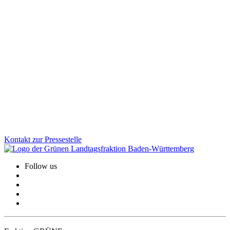
Grüne Positionen für ein faires und stabiles
Bankenwesen
Wie kann das Bankenwesen stabil, gerecht und zukunftsfähig
gestaltet werden? Wir setzen uns für den Erhalt regionaler Banken,
die konsequente Aufarbeitung von Cum-Ex-Geschäften, faire
Regeln auf den Finanzmärkten sowie mehr Finanzbildung und
starken Verbraucherschutz ein.
Zum Artikel
Kontakt zur Pressestelle
Follow us