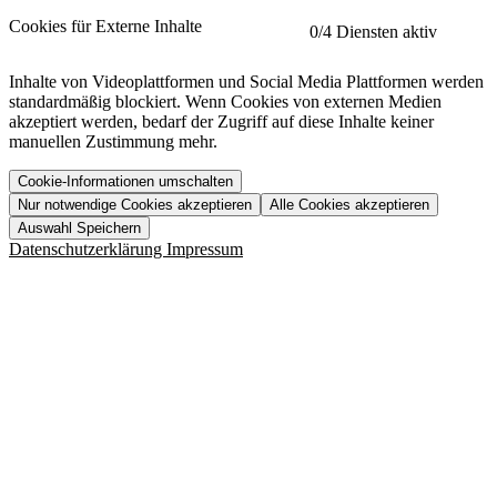
etracker
Mehr anzeigen
Cookies für Externe Inhalte
0
/4 Diensten aktiv
Herausgeber:
Inhalte von Videoplattformen und Social Media Plattformen werden
standardmäßig blockiert. Wenn Cookies von externen Medien
Beschreibung:
akzeptiert werden, bedarf der Zugriff auf diese Inhalte keiner
manuellen Zustimmung mehr.
Cookie-Informationen umschalten
Nur notwendige Cookies akzeptieren
Alle Cookies akzeptieren
YouTube
Mehr anzeigen
URL der Datenschutzerklärung:
Auswahl Speichern
https://www.etracker.com/datenschutzerklaerung/
Vimeo
Mehr anzeigen
Datenschutzerklärung
Impressum
Herausgeber:
Host:
Pageflow
Mehr anzeigen
Herausgeber:
Spotify
Mehr anzeigen
Herausgeber:
Beschreibung:
Cookiename
Lebensdauer
Beschreibung
Herausgeber:
et_allow_cookies
480 Tage
-
Beschreibung:
"no" - 50 Jahre "yes" - 480
et_oi_v2
-
Beschreibung:
Was uns ausma
Tage
Beschreibung:
Wer wir sind
et_scroll_depth
Session
-
Jobs
URL der Datenschutzerklärung:
isSdEnabled
24 Stunden
-
Downloads
https://policies.google.com/privacy?hl=de
et_cssSelectors
Session
-
URL der Datenschutzerklärung:
https://vimeo.com/legal/privacy/policy
et_tagManagerEntries
Session
-