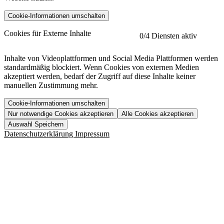
Cookie-Informationen umschalten
etracker
Mehr anzeigen
Cookies für Externe Inhalte
0
/4 Diensten aktiv
Herausgeber:
Inhalte von Videoplattformen und Social Media Plattformen werden
standardmäßig blockiert. Wenn Cookies von externen Medien
Beschreibung:
akzeptiert werden, bedarf der Zugriff auf diese Inhalte keiner
manuellen Zustimmung mehr.
Cookie-Informationen umschalten
Nur notwendige Cookies akzeptieren
Alle Cookies akzeptieren
YouTube
Mehr anzeigen
URL der Datenschutzerklärung:
Auswahl Speichern
https://www.etracker.com/datenschutzerklaerung/
Vimeo
Mehr anzeigen
Datenschutzerklärung
Impressum
Herausgeber:
Host:
Pageflow
Mehr anzeigen
Herausgeber:
Spotify
Mehr anzeigen
Herausgeber:
Beschreibung:
Cookiename
Lebensdauer
Beschreibung
Herausgeber:
et_allow_cookies
480 Tage
-
Beschreibung:
"no" - 50 Jahre "yes" - 480
et_oi_v2
-
Beschreibung:
Was uns ausma
Tage
Beschreibung:
Wer wir sind
et_scroll_depth
Session
-
Jobs
URL der Datenschutzerklärung:
isSdEnabled
24 Stunden
-