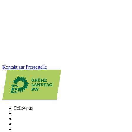
Breitbandbericht 2025: BW macht Tempo beim
Ausbau der digitalen Infrastruktur
Die Gigabitverfügbarkeit liegt im Land inzwischen bei 75,93
Prozent. Auch die Glasfaserquote steigt. „Wir müssen den Weg
konsequent und mit Tempo weitergehen“, so Peter Seimer.
Zum Artikel
Kontakt zur Pressestelle
Follow us