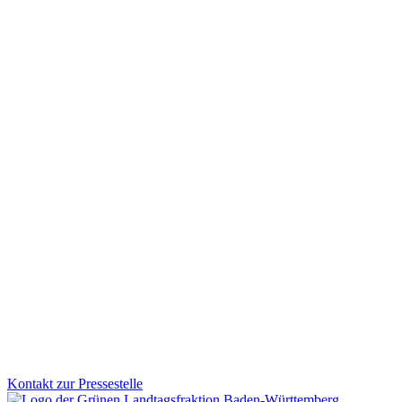
Wichtige Bahnprojekte im Land nehmen Gestalt an
Die Planungen für die Elektrifizierung und den Ausbau der Brenzb
einen wichtigen Schub.
Zum Artikel
Integration
13.11.2025
Unser Ziel: Ausländische Fachkräfte schneller in Arbe
Der Landtag hat am 12. November ein Gesetz beschlossen, um ausländi
Fachkräfte zu stärken.
Zum Artikel
Kontakt zur Pressestelle