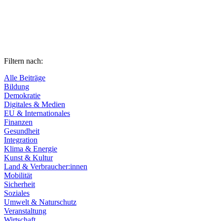
Filtern nach:
Alle Beiträge
Bildung
Demokratie
Digitales & Medien
EU & Internationales
Finanzen
Gesundheit
Integration
Klima & Energie
Kunst & Kultur
Land & Verbraucher:innen
Mobilität
Sicherheit
Soziales
Umwelt & Naturschutz
Veranstaltung
Wirtschaft