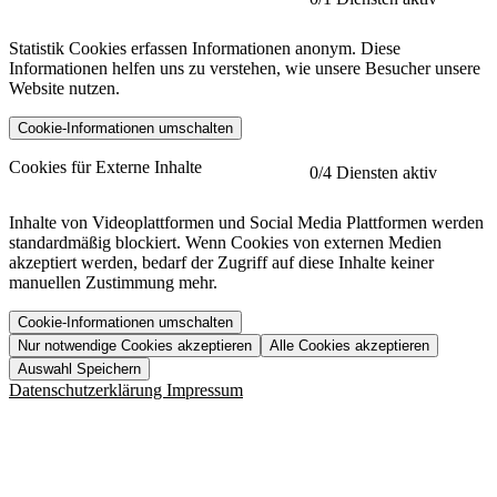
Statistik Cookies erfassen Informationen anonym. Diese
Informationen helfen uns zu verstehen, wie unsere Besucher unsere
Website nutzen.
Cookie-Informationen umschalten
etracker
Mehr anzeigen
Cookies für Externe Inhalte
0
/4 Diensten aktiv
Herausgeber:
Inhalte von Videoplattformen und Social Media Plattformen werden
standardmäßig blockiert. Wenn Cookies von externen Medien
Beschreibung:
akzeptiert werden, bedarf der Zugriff auf diese Inhalte keiner
manuellen Zustimmung mehr.
Cookie-Informationen umschalten
Nur notwendige Cookies akzeptieren
Alle Cookies akzeptieren
YouTube
Mehr anzeigen
URL der Datenschutzerklärung:
Auswahl Speichern
https://www.etracker.com/datenschutzerklaerung/
Vimeo
Mehr anzeigen
Datenschutzerklärung
Impressum
Herausgeber:
Host:
Pageflow
Mehr anzeigen
Herausgeber:
Spotify
Mehr anzeigen
Herausgeber:
Beschreibung:
Cookiename
Lebensdauer
Beschreibung
Herausgeber:
et_allow_cookies
480 Tage
-