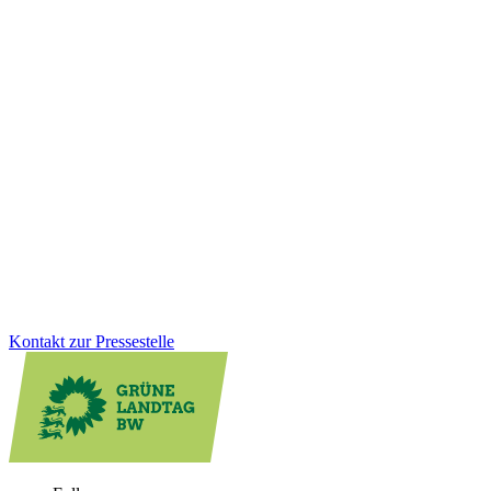
Wirtschaft
Integration
21.11.2025
Starke Ergebnisse: Grünes Engagement für
Migrantinnen wirkt
Das Mentorinnen-Angebot für Migrantinnen schließt mit einem
Höchststand an erfolgreichen Teilnehmerinnen ab. Wir Grüne setzen
uns dafür ein, dass Frauen mit Einwanderungsgeschichte bessere
berufliche Chancen erhalten und fördern Integration wirksam.
Zum Artikel
Kontakt zur Pressestelle