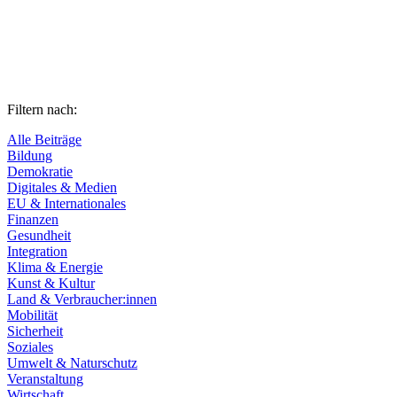
Filtern nach:
Alle Beiträge
Bildung
Demokratie
Digitales & Medien
EU & Internationales
Finanzen
Gesundheit
Integration
Klima & Energie
Kunst & Kultur
Land & Verbraucher:innen
Mobilität
Sicherheit
Soziales
Umwelt & Naturschutz
Veranstaltung
Wirtschaft