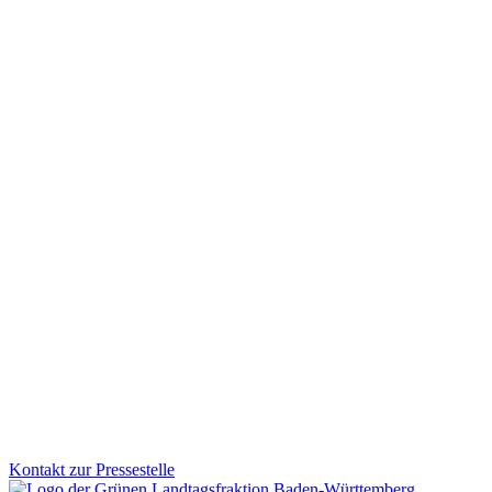
Mehr Schutz für Kinder und Jugendliche vorm Passi
Der Landtag hat heute über das neue Landesnichtraucherschutzgesetz de
Gesundheit.
Zum Artikel
Mobilität
Veranstaltung
02.12.2025
Kinder aufs Rad: Grüne Fraktion stärkt sichere und s
Wie werden Kinder sicher und selbstständig mobil? Der Parlamentsk
Fraktion treibt diese Entwicklung aktiv voran und bringt zentrale Akt
Zum Artikel
Kontakt zur Pressestelle