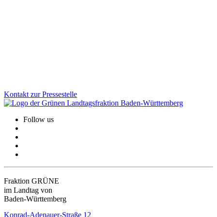
Schweiz
Die Landesregierung hat am 8. Juli die Fortschreibung der Schweiz-
Strategie beschlossen. Ziel ist es, in Zukunftsthemen wie Forschung
und Klimaschutz künftig noch enger zusammenzuarbeiten.
Zum Artikel
Kontakt zur Pressestelle
Follow us
Fraktion GRÜNE
im Landtag von
Baden-Württemberg
Konrad-Adenauer-Straße 12